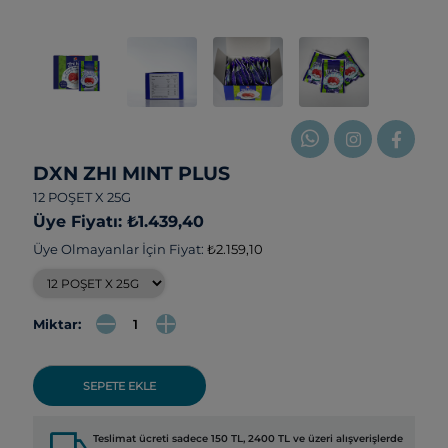
DXN ZHI MINT PLUS
12 POŞET X 25G
Üye Fiyatı: ₺1.439,40
Üye Olmayanlar İçin Fiyat:
₺2.159,10
Miktar:
SEPETE EKLE
local_shipping
Teslimat ücreti sadece 150 TL, 2400 TL ve üzeri alışverişlerde