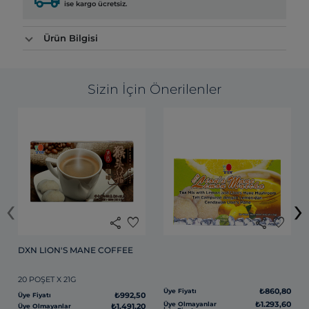
ise kargo ücretsiz.
Ürün Bilgisi
Sizin İçin Önerilenler
‹
›
share
favorite
share
favorite
DXN LION'S MANE COFFEE
20 POŞET X 21G
₺860,80
Üye Fiyatı
₺992,50
Üye Fiyatı
₺1.293,60
Üye Olmayanlar
₺1.491,20
Üye Olmayanlar