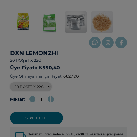
DXN LEMONZHI
20 POŞET X 22G
Üye Fiyatı: ₺550,40
Üye Olmayanlar İçin Fiyat:
₺827,90
Miktar:
SEPETE EKLE
local_shipping
Teslimat ücreti sadece 150 TL, 2400 TL ve üzeri alışverişlerde