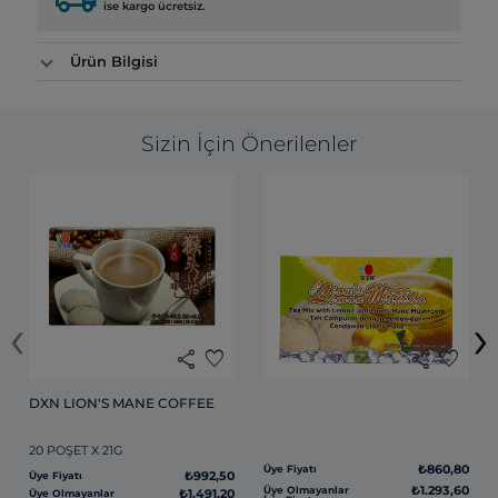
ise kargo ücretsiz.
Ürün Bilgisi
Sizin İçin Önerilenler
‹
›
share
favorite
share
favorite
DXN LION'S MANE COFFEE
20 POŞET X 21G
₺860,80
Üye Fiyatı
₺992,50
Üye Fiyatı
₺1.293,60
Üye Olmayanlar
₺1.491,20
Üye Olmayanlar