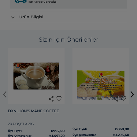
ise kargo ücretsiz.
Ürün Bilgisi
Sizin İçin Önerilenler
‹
›
share
favorite
share
favorite
DXN LION'S MANE COFFEE
20 POŞET X 21G
₺860,80
Üye Fiyatı
₺992,50
Üye Fiyatı
₺1.293,60
Üye Olmayanlar
₺1.491,20
Üye Olmayanlar