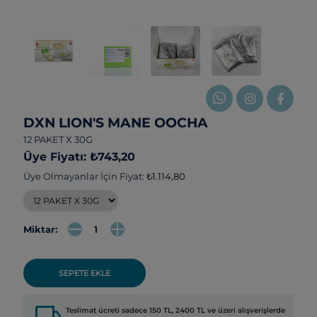
DXN LION'S MANE OOCHA
12 PAKET X 30G
Üye Fiyatı: ₺743,20
Üye Olmayanlar İçin Fiyat:
₺1.114,80
Miktar:
SEPETE EKLE
local_shipping
Teslimat ücreti sadece 150 TL, 2400 TL ve üzeri alışverişlerde