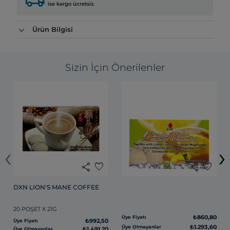
ise kargo ücretsiz.
Ürün Bilgisi
Sizin İçin Önerilenler
‹
›
share
favorite
share
favorite
DXN LION'S MANE COFFEE
20 POŞET X 21G
₺860,80
Üye Fiyatı
₺992,50
Üye Fiyatı
₺1.293,60
Üye Olmayanlar
₺1.491,20
Üye Olmayanlar