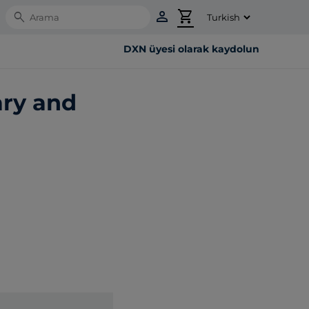
person
shopping_cart
Search
DXN üyesi olarak kaydolun
ary and