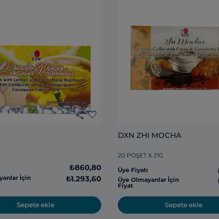
share
favorite
DXN ZHI MOCHA
20 POŞET X 21G
ı
₺860,80
Üye Fiyatı
anlar İçin
₺1.293,60
Üye Olmayanlar İçin
Fiyat
Sepete ekle
Sepete ekle