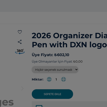
favorite
2026 Organizer Di
share
Pen with DXN logo
Üye Fiyatı: ₺602,10
Üye Olmayanlar İçin Fiyat:
₺0,00
Miktar:
arrow_forward_ios
SEPETE EKLE