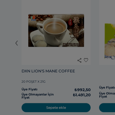
‹
share
favorite
DXN LION'S MANE COFFEE
20 POŞET X 21G
Üye Fiyat
Üye Fiyatı
₺992,50
Üye Olmay
Üye Olmayanlar İçin
₺1.491,20
Fiyat
Fiyat
Sepete ekle