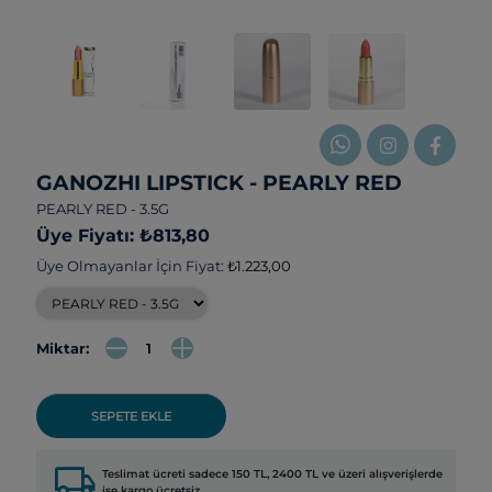
GANOZHI LIPSTICK - PEARLY RED
PEARLY RED - 3.5G
Üye Fiyatı: ₺813,80
Üye Olmayanlar İçin Fiyat:
₺1.223,00
Miktar:
SEPETE EKLE
local_shipping
Teslimat ücreti sadece 150 TL, 2400 TL ve üzeri alışverişlerde
ise kargo ücretsiz.