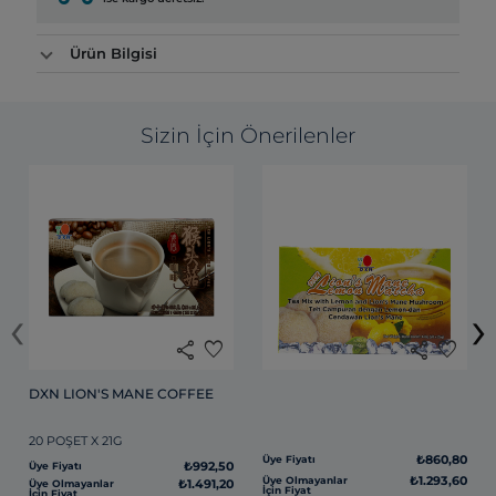
Ürün Bilgisi
Sizin İçin Önerilenler
‹
›
share
favorite
share
favorite
DXN LION'S MANE COFFEE
20 POŞET X 21G
₺860,80
Üye Fiyatı
₺992,50
Üye Fiyatı
₺1.293,60
Üye Olmayanlar
₺1.491,20
Üye Olmayanlar
İçin Fiyat
İçin Fiyat